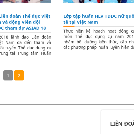
Liên đoàn Thể dục Việt
Lớp tập huấn HLV TDDC nữ qu
và động viên đội
tế tại Việt Nam
DC tham dự ASIAD 18
Thực hiện kế hoạch hoạt động c
môn Thể dục dụng cụ năm 201
2018 lãnh đạo Liên đoàn
nhằm bồi dưỡng kiến thức, cập nh
iệt Nam đã đến thăm và
các phương pháp huấn luyện hiện đạ
đội tuyển Thể dục dụng cụ
để nâng cao trình độ cho các cán b
rung tại Trung tâm Huấn
huấn luyện viên đang tham gia ph
hao quốc gia Hà Nội.
triển môn TDDC
1
2
LIÊN ĐO