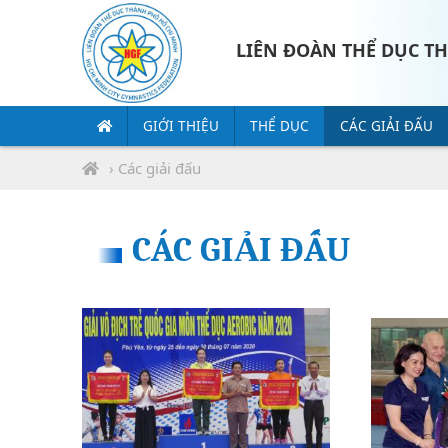
LIÊN ĐOÀN THỂ DỤC T
GIỚI THIỆU
THỂ DỤC
CÁC GIẢI ĐẤU
› Các giải đấu
CÁC GIẢI ĐẤU