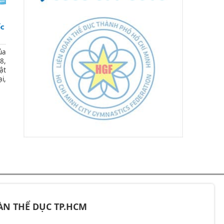
ốc
ủa
8,
ật
i,
ộ,
át
ÀN THỂ DỤC TP.HCM