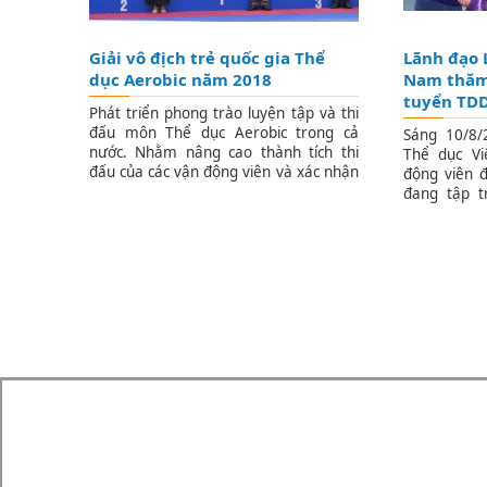
Giải vô địch trẻ quốc gia Thể
Lãnh đạo 
dục Aerobic năm 2018
Nam thăm 
tuyển TD
Phát triển phong trào luyện tập và thi
đấu môn Thể dục Aerobic trong cả
Sáng 10/8/
nước. Nhằm nâng cao thành tích thi
Thể dục V
đấu của các vận động viên và xác nhận
động viên 
đẳng cấp vận động viên trong năm
đang tập t
2018.
luyện Thể t