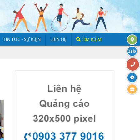
TIN TỨC - SỰ KIỆN
LIÊN HỆ
TÌM KIẾM
Zalo