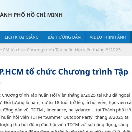
HÀNH PHỐ HỒ CHÍ MINH
LỊCH KHAI GIẢNG
BÀI HƯỚNG DẪN
VIDEO - HÌNH ẢNH
.HCM tổ chức Chương trình Tập huấn Hội viên tháng 8/2025
P.HCM tổ chức Chương trình Tập
5
 Chương trình Tập huấn Hội viên tháng 8/2025 tại Khu dã ngoại
Đối tượng là nam, nữ từ 18 tuổi trở lên, là hội viên, học viên cá
 động dân vũ, TDTM , linedance, bellydance ... tại Thành phố Hồ
tập huấn hội viên TDTM “Summer Outdoor Party” tháng 8/2025 tại
 tượng thu hút đông đảo hội viên TDTM với sự năng động, sáng
ực trong cộng đồng đam mê tập luyện thể dục giữa các CLB, thật