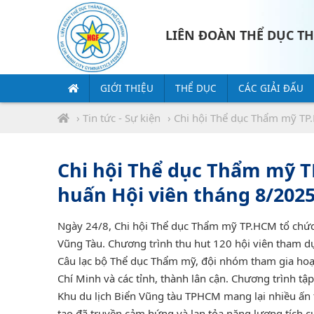
LIÊN ĐOÀN THỂ DỤC T
GIỚI THIỆU
THỂ DỤC
CÁC GIẢI ĐẤU
›
Tin tức - Sự kiện
› Chi hội Thể dục Thẩm mỹ TP
Chi hội Thể dục Thẩm mỹ T
huấn Hội viên tháng 8/202
Ngày 24/8, Chi hội Thể dục Thẩm mỹ TP.HCM tổ chức
Vũng Tàu. Chương trình thu hut 120 hội viên tham dự. 
Câu lạc bộ Thể dục Thẩm mỹ, đội nhóm tham gia hoạt
Chí Minh và các tỉnh, thành lân cận. Chương trình 
Khu du lịch Biển Vũng tàu TPHCM mang lại nhiều ấn
tạo đã truyền cảm hứng và lan tỏa năng lượng tích c