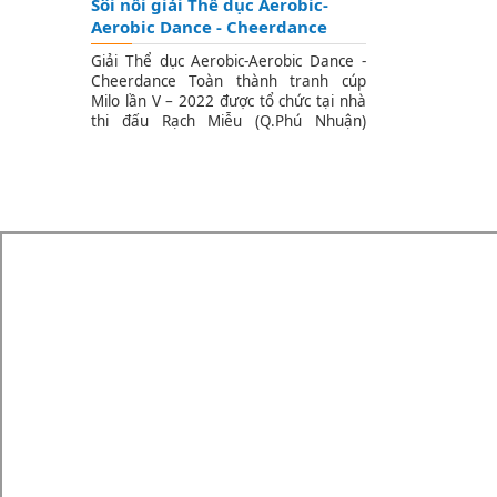
Sôi nổi giải Thể dục Aerobic-
Aerobic Dance - Cheerdance
Giải Thể dục Aerobic-Aerobic Dance -
Cheerdance Toàn thành tranh cúp
Milo lần V – 2022 được tổ chức tại nhà
thi đấu Rạch Miễu (Q.Phú Nhuận)
trong hai ngày 13 và 14/8. Đến dự lễ
khai mạc có sự tham dự của các đại
biểu