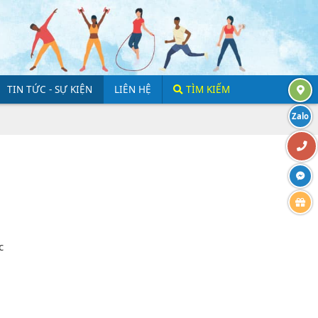
TIN TỨC - SỰ KIỆN
LIÊN HỆ
TÌM KIẾM
Zalo
c