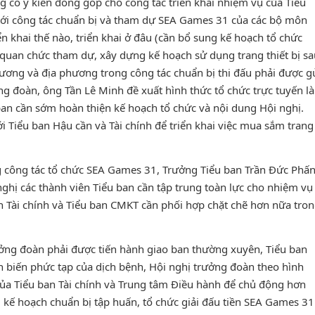
có ý kiến đóng góp cho công tác triển khai nhiệm vụ của Tiểu
n tới công tác chuẩn bị và tham dự SEA Games 31 của các bộ môn
n khai thế nào, triển khai ở đâu (cần bổ sung kế hoạch tổ chức
, quan chức tham dự, xây dựng kế hoạch sử dụng trang thiết bị sa
 ương và địa phương trong công tác chuẩn bị thi đấu phải được g
g đoàn, ông Tần Lê Minh đề xuất hình thức tổ chức trực tuyến là
ban cần sớm hoàn thiện kế hoạch tổ chức và nội dung Hội nghị.
ới Tiểu ban Hậu cần và Tài chính để triển khai việc mua sắm trang
 công tác tổ chức SEA Games 31, Trưởng Tiểu ban Trần Đức Phấ
nghị các thành viên Tiểu ban cần tập trung toàn lực cho nhiệm vụ
an Tài chính và Tiểu ban CMKT cần phối hợp chặt chẽ hơn nữa tro
ưởng đoàn phải được tiến hành giao ban thường xuyên, Tiểu ban
ễn biến phức tạp của dịch bệnh, Hội nghị trưởng đoàn theo hình
 của Tiểu ban Tài chính và Trung tâm Điều hành để chủ động hơn
g kế hoạch chuẩn bị tập huấn, tổ chức giải đấu tiền SEA Games 31