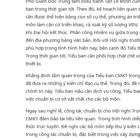
Phó Giám Đốc Trung tâm Điều hành Tần Lê Minh cũng 
ban trong thời gian tới. Theo đó, kế hoạch liên qua
cần được thể hiện bằng con số cụ thể, phương án triể
môn làm căn cứ triển khai), rà soát kỹ số lượng VĐV
khi Đại hội kết thúc. Phân công nhiệm vụ giữa trung
đến địa phương bằng văn bản. Đối với Hội nghị trưởn
phù hợp trong tình hình hiện nay, bên cạnh đó Tiểu 
Trong thời gian tới, Tiểu ban cần phối hợp chặt chẽ v
thiết bị.
Khẳng định tầm quan trọng của Tiểu ban CMKT trong
đã đưa ra những ý kiến chỉ đạo cụ thể. Trong đó, đề 
chính trị này. Tiểu ban Hậu cần dịch vụ công, Tiểu b
việc chuẩn bị cơ sở vật chất cho các bộ môn.
Ngay sau nghỉ lễ, công tác chuẩn bị cho Hội nghị Tr
CMKT đảm bảo tài liệu liên quan. Trong tình hình di
thức trực tuyến. Đề nghị các bộ môn tiếp thu ý kiến
trong công tác chuẩn bị, đặc biệt trong việc xây dựn