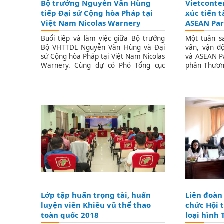
Bộ trưởng Nguyễn Văn Hùng
Vietconte
tiếp Đại sứ Cộng hòa Pháp tại
xúc tiến t
Việt Nam Nicolas Warnery
ASEAN Pa
Buổi tiếp và làm việc giữa Bộ trưởng
Một tuần sa
Bộ VHTTDL Nguyễn Văn Hùng và Đại
vấn, vận đ
sứ Cộng hòa Pháp tại Việt Nam Nicolas
và ASEAN P
Warnery. Cùng dự có Phó Tổng cục
phần Thươn
trưởng Tổng cục TDTT Lê Thị Hoàng
- Vietconte
Yến.
tiến tiếp t
Tp.Hồ Chí M
Lớp tập huấn trọng tài, huấn
Liên đoàn
luyện viên Khiêu vũ thể thao
chức Hội 
toàn quốc 2018
loại hình