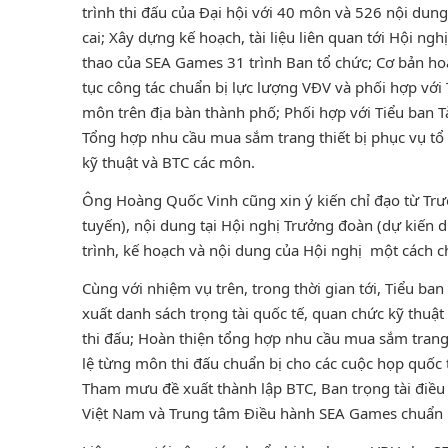
trình thi đấu của Đại hội với 40 môn và 526 nội dun
cai; Xây dựng kế hoạch, tài liệu liên quan tới Hội ng
thao của SEA Games 31 trình Ban tổ chức; Cơ bản hoàn
tục công tác chuẩn bị lực lượng VĐV và phối hợp với 
môn trên địa bàn thành phố; Phối hợp với Tiểu ban T
Tổng hợp nhu cầu mua sắm trang thiết bị phục vụ tổ 
kỹ thuật và BTC các môn.
Ông Hoàng Quốc Vinh cũng xin ý kiến chỉ đạo từ Trư
tuyến), nội dung tại Hội nghị Trưởng đoàn (dự kiến d
trình, kế hoạch và nội dung của Hội nghị một cách chi
Cùng với nhiệm vụ trên, trong thời gian tới, Tiểu ban
xuất danh sách trọng tài quốc tế, quan chức kỹ thuật
thi đấu; Hoàn thiện tổng hợp nhu cầu mua sắm trang 
lệ từng môn thi đấu chuẩn bị cho các cuộc họp quốc tế
Tham mưu đề xuất thành lập BTC, Ban trọng tài điều
Việt Nam và Trung tâm Điều hành SEA Games chuẩn b