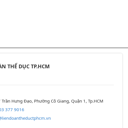
ÀN THỂ DỤC TP.HCM
57 Trần Hưng Đạo, Phường Cô Giang, Quận 1, Tp.HCM
03 377 9016
@liendoantheductphcm.vn