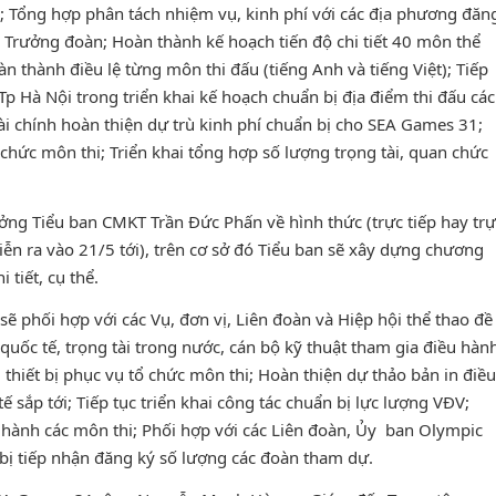
g; Tổng hợp phân tách nhiệm vụ, kinh phí với các địa phương đăn
hị Trưởng đoàn; Hoàn thành kế hoạch tiến độ chi tiết 40 môn thể
 thành điều lệ từng môn thi đấu (tiếng Anh và tiếng Việt); Tiếp
Tp Hà Nội trong triển khai kế hoạch chuẩn bị địa điểm thi đấu các
ài chính hoàn thiện dự trù kinh phí chuẩn bị cho SEA Games 31;
chức môn thi; Triển khai tổng hợp số lượng trọng tài, quan chức
ởng Tiểu ban CMKT Trần Đức Phấn về hình thức (trực tiếp hay trự
iễn ra vào 21/5 tới), trên cơ sở đó Tiểu ban sẽ xây dựng chương
 tiết, cụ thể.
 sẽ phối hợp với các Vụ, đơn vị, Liên đoàn và Hiệp hội thể thao đề
 quốc tế, trọng tài trong nước, cán bộ kỹ thuật tham gia điều hàn
thiết bị phục vụ tổ chức môn thi; Hoàn thiện dự thảo bản in điều
 sắp tới; Tiếp tục triển khai công tác chuẩn bị lực lượng VĐV;
 hành các môn thi; Phối hợp với các Liên đoàn, Ủy ban Olympic
ị tiếp nhận đăng ký số lượng các đoàn tham dự.