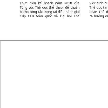
Thực hiện kế hoạch năm 2018 của
Việc định h
Tổng cục Thể dục thể thao, để chuẩn
Thể dục tại
bị cho công tác trọng tài điều hành giải
đoàn Thể d
Cúp CLB toàn quốc và Đại hội Thể
ra hướng đi
thao toàn quốc năm 2018; Tổng cục
môn phong 
Thể dục thể thao phối hợp với Liên
nhiệm vụ ph
đoàn Thể dục Việt Nam tổ chức lớp tập
dục trên thế
huấn trọng tài