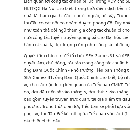
Liên quan tới công tác chuẩn bị lực lượng VĐV ch
HLTTQG Hà Nội cho biết, trong thời điểm dịch bệnh C
nhất là tham gia thi đấu ở nước ngoài, bởi vậy Trung
thi đấu cọ xát nội bộ nhằm duy trì phong độ. Tuy nhi
như toàn thể đội ngũ tham gia công tác chuẩn bị 
nữa công tác tuyên truyền quảng bá cho Đại hội. Liê
hành rà soát lại lực lượng cũng như công tác phối hợ
Quyết tâm chính trị để tổ chức SEA Games 31 và ASE
quyết làm, chủ động, rốt ráo trong công tác chuẩn bị đ
ông Đàm Quốc Chính - Phó trưởng Tiểu ban Thông tin
SEA Games 31, ông Đàm Quốc Chính cho biết, bộ nh
vụ cho các nội dung liên quan của Tiểu ban CMKT. Ti
đó, đợt đầu tiên sẽ vào tháng 5, đợt thứ 2 vào thán
bao gồm tuyên truyền trực quan, tại địa điểm thi đấu
phương. Trong thời gian tới, Tiểu ban sẽ phối hợp vớ
phục vụ thi đấu. Để kết nối giữa Tiểu ban với các b
đặt thiết bị thi đấu.