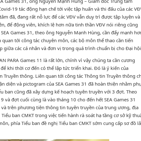
o SEA Games 31, ông Nguyễn Mạnh Hùng – Giám đốc Trung tâm
ovid-19 tác động hạn chế tới việc tập huấn và thi đấu của các VĐ
 tâm đã, đang rất nỗ lực để các VĐV vẫn duy trì được tập luyện và
ên, để động viên, khích lệ hơn nữa tinh thần VĐV nói riêng cũng
cho SEA Games 31, theo ông Nguyễn Mạnh Hùng, cần đẩy mạnh hơ
n quan tới công tác chuyên môn, các bộ môn thể thao cần tiến
p giữa các cá nhân và đơn vị trong quá trình chuẩn bị cho Đại hội
AN PARA Games 11 là rất lớn, chính vì vậy chúng ta cần cương
ể khi thời cơ đến có thể lập tức triển khai. Đó là ý kiến của
 Truyền thông. Liên quan tới công tác Thông tin Truyền thông c
ận diện và pictogram của SEA Games 31 đã hoàn thiện nhằm ph
ểu ban cũng đã xây dựng kế hoạch tuyên truyền với 3 đợt. Theo
g 9 và đợt cuối cùng là vào tháng 10 cho đến hết SEA Games 31
 và trên phương tiện thông tin tuyên truyền của trung ương, địa
i Tiểu ban CMKT trong việc tiến hành rà soát hạ tầng cơ sở kỹ thu
ộ môn, phía Tiểu ban đề nghị Tiểu ban CMKT sớm cung cấp sơ đồ l