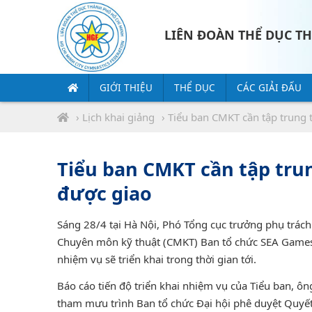
LIÊN ĐOÀN THỂ DỤC T
GIỚI THIỆU
THỂ DỤC
CÁC GIẢI ĐẤU
›
Lịch khai giảng
› Tiểu ban CMKT cần tập trung 
Tiểu ban CMKT cần tập trun
được giao
Sáng 28/4 tại Hà Nội, Phó Tổng cục trưởng phụ trách
Chuyên môn kỹ thuật (CMKT) Ban tổ chức SEA Games 
nhiệm vụ sẽ triển khai trong thời gian tới.
Báo cáo tiến độ triển khai nhiệm vụ của Tiểu ban, ô
tham mưu trình Ban tổ chức Đại hội phê duyệt Quyết