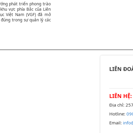
ướng phát triển phong trào
 khu vực phía Bắc của Liên
ục Việt Nam (VGF) đã mở
 đúng trong sự quản lý các
trào, hoàn toàn phù hợp
át triển các loại hình Thể
 giới (FIG)
LIÊN ĐO
LIÊN HỆ:
Địa chỉ: 2
Hotline:
09
Email:
info