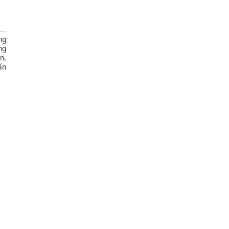
ng
ng
n,
ấn
ơn
ên