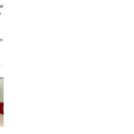
ại
ộ
ần