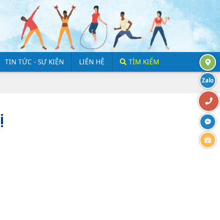
TIN TỨC - SỰ KIỆN
LIÊN HỆ
TÌM KIẾM
Zalo
ị